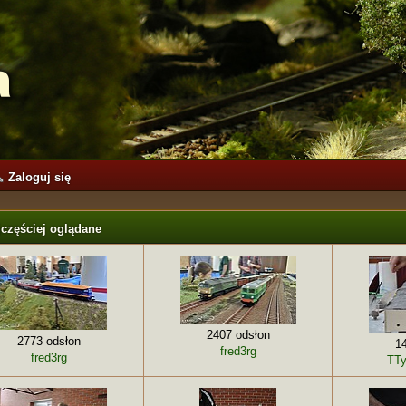
Zaloguj się
jczęściej oglądane
2407 odsłon
2773 odsłon
1
fred3rg
fred3rg
TTy