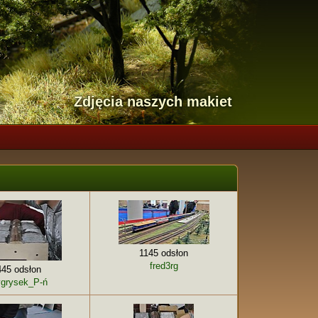
Zdjęcia naszych makiet
1145 odsłon
fred3rg
445 odsłon
grysek_P-ń