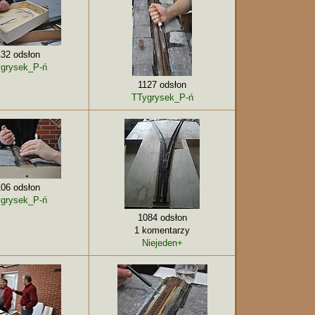
132 odsłon
grysek_P-ń
1127 odsłon
TTygrysek_P-ń
106 odsłon
grysek_P-ń
1084 odsłon
1 komentarzy
Niejeden+