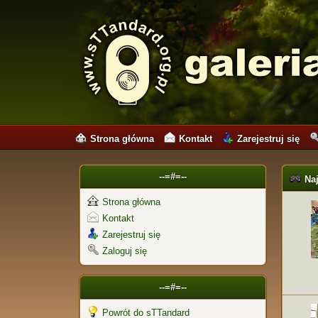
Strona główna
Kontakt
Zarejestruj się
--=#=--
Na
Strona główna
Kontakt
Zarejestruj się
Zaloguj się
--=#=--
Powrót do sTTandard