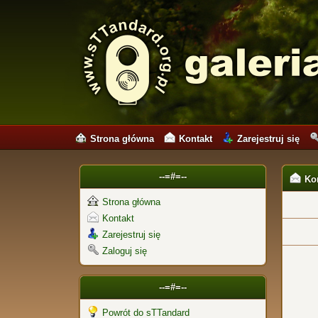
Strona główna
Kontakt
Zarejestruj się
--=#=--
Ko
Strona główna
Kontakt
Zarejestruj się
Zaloguj się
--=#=--
Powrót do sTTandard