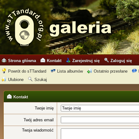
Strona główna
Kontakt
Zarejestruj się
Zaloguj się
Powrót do sTTandard
Lista albumów
Ostatnio przesłane
Ulubione
Szukaj
Kontakt
Twoje imię
Twój adres email
Twoja wiadomość