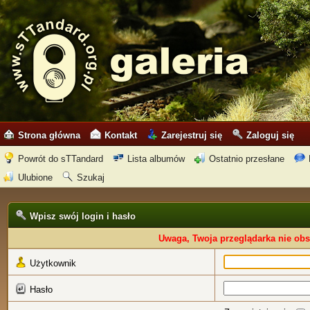
Strona główna
Kontakt
Zarejestruj się
Zaloguj się
Powrót do sTTandard
Lista albumów
Ostatnio przesłane
Ulubione
Szukaj
Wpisz swój login i hasło
Uwaga, Twoja przeglądarka nie obs
Użytkownik
Hasło