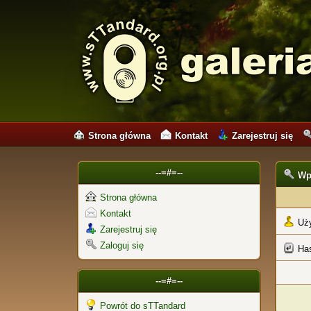
Strona główna
Kontakt
Zarejestruj się
--=#=--
Wp
Strona główna
Kontakt
Uż
Zarejestruj się
Zaloguj się
Ha
--=#=--
Powrót do sTTandard