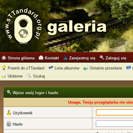
Strona główna
Kontakt
Zarejestruj się
Zaloguj się
Powrót do sTTandard
Lista albumów
Ostatnio przesłane
Ulubione
Szukaj
Wpisz swój login i hasło
Uwaga, Twoja przeglądarka nie obs
Użytkownik
Hasło