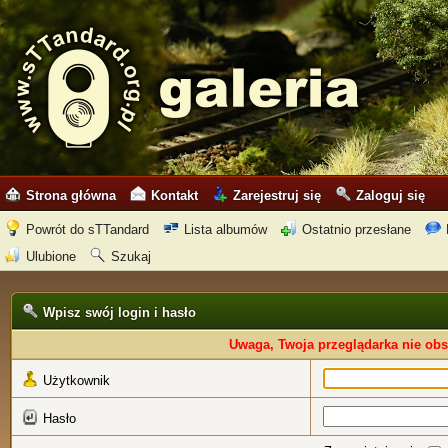
Strona główna
Kontakt
Zarejestruj się
Zaloguj się
Powrót do sTTandard
Lista albumów
Ostatnio przesłane
Ulubione
Szukaj
Wpisz swój login i hasło
Uwaga, Twoja przeglądarka nie obs
Użytkownik
Hasło