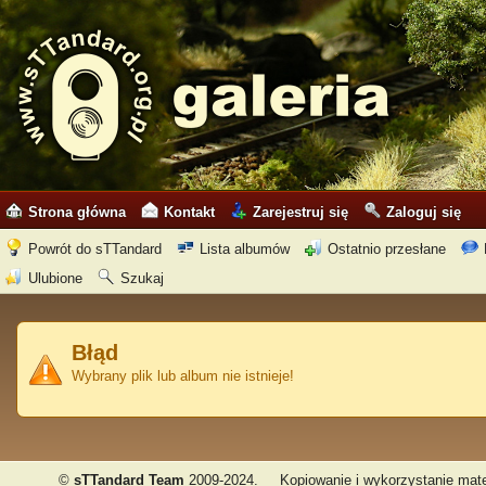
Strona główna
Kontakt
Zarejestruj się
Zaloguj się
Powrót do sTTandard
Lista albumów
Ostatnio przesłane
Ulubione
Szukaj
Błąd
Wybrany plik lub album nie istnieje!
©
sTTandard Team
2009-2024.
Kopiowanie i wykorzystanie mate