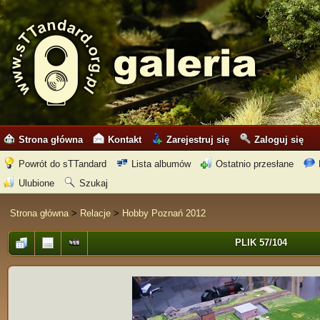
Strona główna
Kontakt
Zarejestruj się
Zaloguj się
Powrót do sTTandard
Lista albumów
Ostatnio przesłane
Ulubione
Szukaj
Strona główna
>
Relacje
>
Hobby Poznań 2012
PLIK 57/104