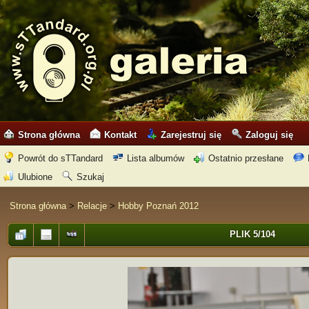
Strona główna
Kontakt
Zarejestruj się
Zaloguj się
Powrót do sTTandard
Lista albumów
Ostatnio przesłane
Ulubione
Szukaj
Strona główna
>
Relacje
>
Hobby Poznań 2012
PLIK 5/104