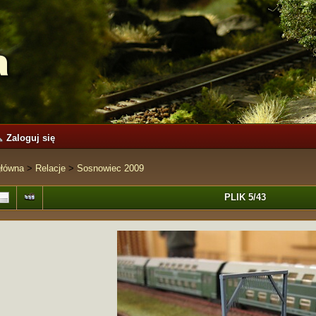
Zaloguj się
główna
>
Relacje
>
Sosnowiec 2009
PLIK 5/43